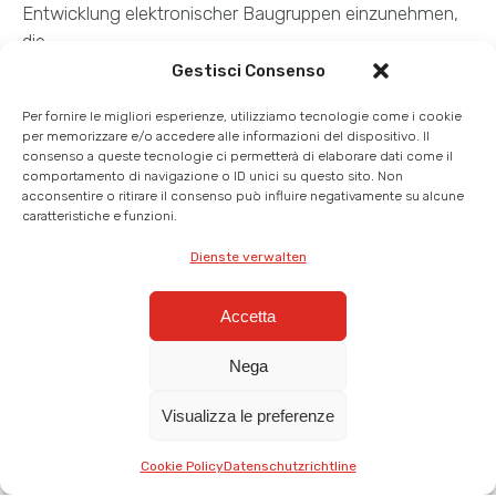
Entwicklung elektronischer Baugruppen einzunehmen,
die…
Gestisci Consenso
Tastiere touch Inox:
Per fornire le migliori esperienze, utilizziamo tecnologie come i cookie
cosa devi sapere e
per memorizzare e/o accedere alle informazioni del dispositivo. Il
consenso a queste tecnologie ci permetterà di elaborare dati come il
perché possono
comportamento di navigazione o ID unici su questo sito. Non
risolvere i tuoi problemi
acconsentire o ritirare il consenso può influire negativamente su alcune
caratteristiche e funzioni.
Immagina di avere un
macchinario posto in un
Dienste verwalten
ambiente di lavoro frenetico. Una zona della produzione
in cui gli operatori devono agire con precisione e…
Accetta
Nega
Visualizza le preferenze
Cookie Policy
Datenschutzrichtline