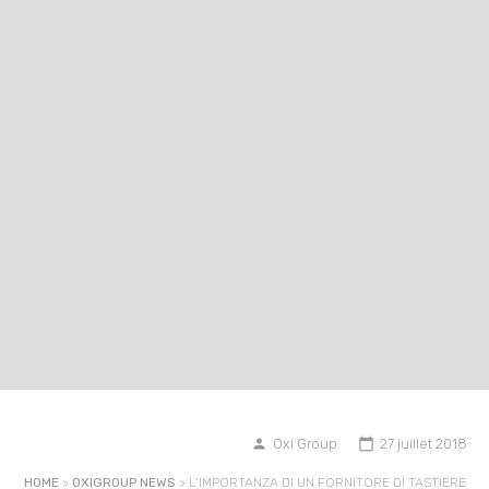
Oxi Group
27 juillet 2018
person
calendar_today
HOME
>
OXIGROUP NEWS
>
L’IMPORTANZA DI UN FORNITORE DI TASTIERE