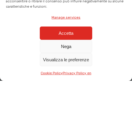
acconsentire o ritirare il consenso può influire negativamente su alcune
caratteristiche e funzioni.
Touch Systems
Manage services
True-Flat panels
Industrial screen printing
Accetta
Digital printing
Nega
Visualizza le preferenze
Follow us on social media
Cookie Policy
Privacy Policy en
Language
Italiano
English
Deutsch