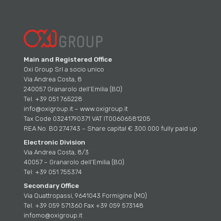
Main and Registered Office
Oxi Group Srl a socio unico
Via Andrea Costa, 8
240057 Granarolo dell’Emilia (BO)
Tel. +39 051 765228
info@oxigroup.it – www.oxigroup.it
Tax Code 03241790371 VAT IT00606581205
REA No. BO 274743 – Share capital € 300.000 fully paid up
Electronic Division
Via Andrea Costa, 8/3
40057 – Granarolo dell’Emilia (BO)
Tel: +39 051 755374
Secondary Office
Via Quattropassi, 9641043 Formigine (MO)
Tel. +39 059 571360 Fax +39 059 573148
infomo@oxigroup.it